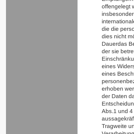
offengelegt 
insbesondere
internationa
die die pers
dies nicht mö
Dauer
das B
der sie bet
Einschränku
eines Wider
eines Besch
personenbez
erhoben werd
der Daten
da
Entscheidung
Abs.1 und 4
aussagekräft
Tragweite un
Verarbeitung