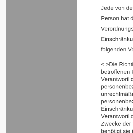
Jede von de
Person hat 
Verordnungs
Einschränku
folgenden V
< >Die Rich
betroffenen 
Verantwortli
personenbez
unrechtmäßig
personenbez
Einschränku
Verantwortli
Zwecke der V
benötigt si