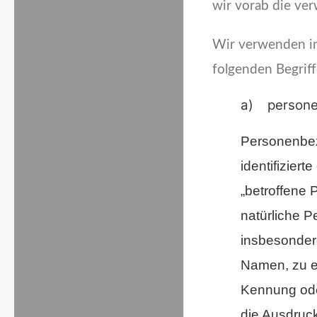
wir vorab die ver
Wir verwenden in
folgenden Begriff
a) persone
Personenbezo
identifiziert
„betroffene P
natürliche P
insbesonder
Namen, zu e
Kennung ode
die Ausdruck