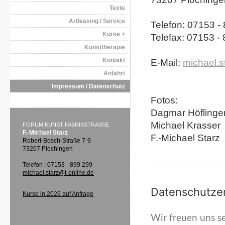
Texte
Artleasing / Service
Telefon: 07153 -
Kurse +
Telefax: 07153 -
Kunsttherapie
Kontakt
E-Mail:
michael.s
Anfahrt
Impressum / Datenschutz
Fotos:
Dagmar Höflinge
Michael Krasser
FORUM KUNST FABRIKSTRASSE
F.-Michael Starz
F.-Michael Starz
Robert-Bosch-Straße 7-9
73207 Plochingen
Telefon : 07153 - 899 299
michael.starz@t-online.de
Datenschutze
Kurse in 2026 auf Anfrage
Wir freuen uns s