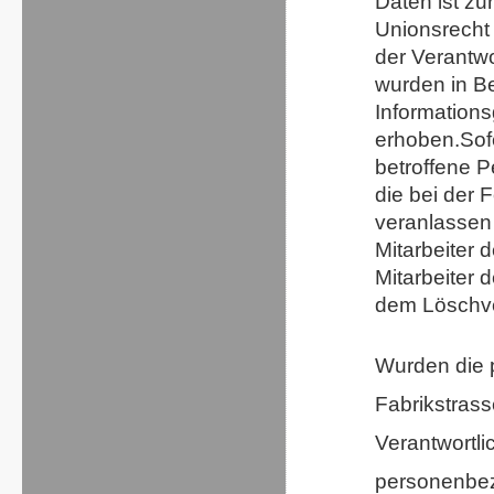
Daten ist zu
Unionsrecht 
der Verantwor
wurden in B
Information
erhoben.Sofe
betroffene 
die bei der 
veranlassen 
Mitarbeiter 
Mitarbeiter 
dem Löschve
Wurden die 
Fabrikstrass
Verantwortl
personenbezo