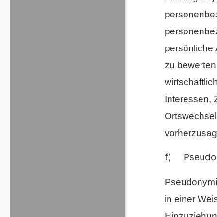
personenbez
personenbe
persönliche 
zu bewerten,
wirtschaftli
Interessen, 
Ortswechsel 
vorherzusag
f) Pseudon
Pseudonymis
in einer We
Hinzuziehung