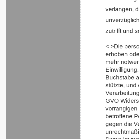
verlangen, 
unverzüglich
zutrifft und 
< >Die pers
erhoben oder
mehr notwen
Einwilligung
Buchstabe a
stützte, und
Verarbeitung
GVO Widersp
vorrangigen 
betroffene 
gegen die Ve
unrechtmäßig