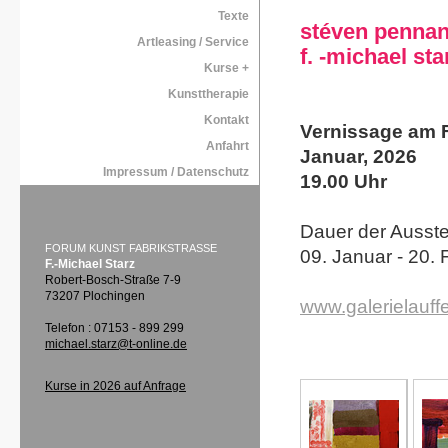
Texte
stéven penna
Artleasing / Service
f. -michael sta
Kurse +
Kunsttherapie
Kontakt
Vernissage am F
Anfahrt
Januar, 2026
Impressum / Datenschutz
19.00 Uhr
Dauer der Ausste
FORUM KUNST FABRIKSTRASSE
09. Januar - 20.
F.-Michael Starz
Robert-Bosch-Straße 7-9
73207 Plochingen
www.galerielauff
Telefon : 07153 - 899 299
michael.starz@t-online.de
Kurse in 2026 auf Anfrage