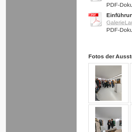
PDF-Doku
Einführu
GalerieLa
PDF-Doku
Fotos der Ausst