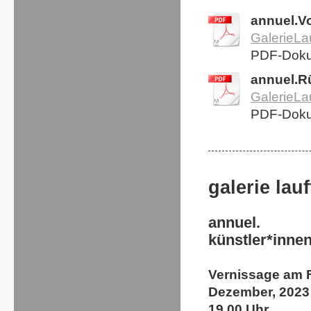
annuel.Vo
GalerieLa
PDF-Doku
annuel.R
GalerieLa
PDF-Doku
galerie lauf
annuel.
künstler*innen
Vernissage am F
Dezember, 2023
19.00 Uhr