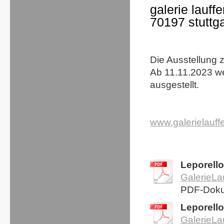
galerie lauf
70197 stuttga
Die Ausstellung 
Ab 11.11.2023 we
ausgestellt.
www.galerielauff
Leporello
GalerieLa
PDF-Doku
Leporell
GalerieLa