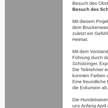
Besuch des Obst
Besuch des Sch
Mit diesem Projek
dem Bruckenwasen
zuletzt ein Gef
Heimat.
Mit dem Vorstand
Führung durch da
Schützinger, Exp
Die Teilnehmer er
konnten Farben u
Eine freundliche
die Exkursion ab
Die Hundetrainer
uns Anfang April