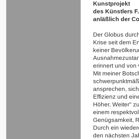
Kunstprojekt
des Künstlers F
anläßlich der C
Der Globus durch
Krise seit dem E
keiner Bevölkerun
Ausnahmezustand
erinnert und von 
Mit meiner Botsc
schwerpunktmäßig
ansprechen, sich 
Effizienz und ei
Höher, Weiter" z
einem respektvol
Genügsamkeit, R
Durch ein wieder
den nächsten Jah