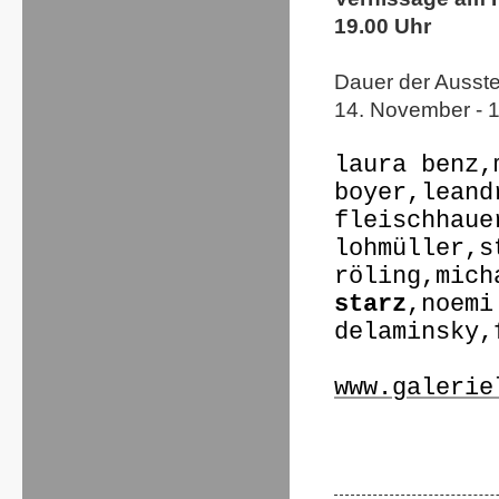
19.00 Uhr
Dauer der Ausste
14. November - 
laura benz,
boyer,leand
fleischhaue
lohmüller,
s
röling,mich
starz
,
noemi
delaminsky,
www.galerie