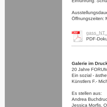
Einführung: Sch
Ausstellungsdaue
Öffnungszeiten: M
gass_NT_
PDF-Doku
Galerie im Druc
20 Jahre FOR
Ein sozial - ästh
Künstlers F.- Mic
Es stellen aus:
Andrea Buchdruck
Jessica Morfis, O