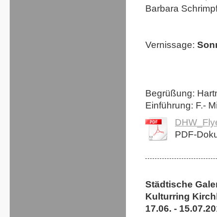
Barbara Schrimpf,
Vernissage:
Sonn
Begrüßung: Hartm
Einführung: F.- M
DHW_Flye
PDF-Doku
Städtische Gale
Kulturring Kirc
17.06. - 15.07.2