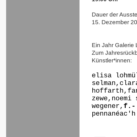
Dauer der Ausste
15. Dezember 20
Ein Jahr Galerie 
Zum Jahresrückbli
Künstler*innen:
elisa lohmü
selman,clar
hoffarth,fa
zewe,noemi 
wegener,
f.-
pennanéac'h