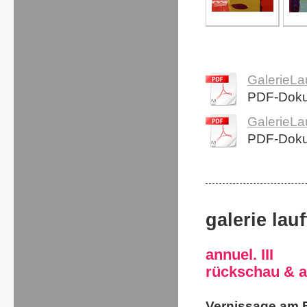
GalerieLa
PDF-Doku
GalerieLa
PDF-Doku
galerie lauf
annuel. III
rückschau & a
Vernissage am F