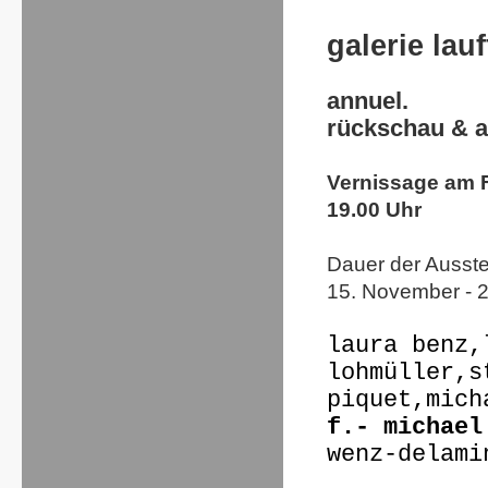
galerie lauf
annuel.
rückschau & a
Vernissage am F
19.00 Uhr
Dauer der Ausste
15. November - 
laura benz,
lohmüller,
s
piquet,mich
f.- michael
wenz-delami