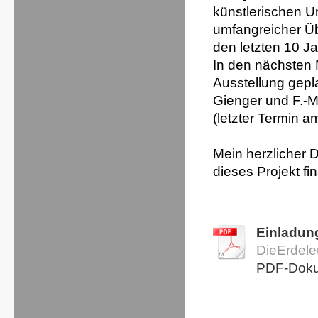
künstlerischen U
umfangreicher Üb
den letzten 10 J
In den nächsten
Ausstellung gepl
Gienger und F.-M
(letzter Termin 
Mein herzlicher 
dieses
Projekt fi
Einladun
DieErdele
PDF-Doku