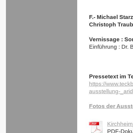
F.- Michael Star
Christoph Traub
Vernissage : So
Einführung : Dr. 
Pressetext im T
https://www.teckb
ausstellung-_ari
Fotos der Ausst
Kirchheim
PDF-Doku