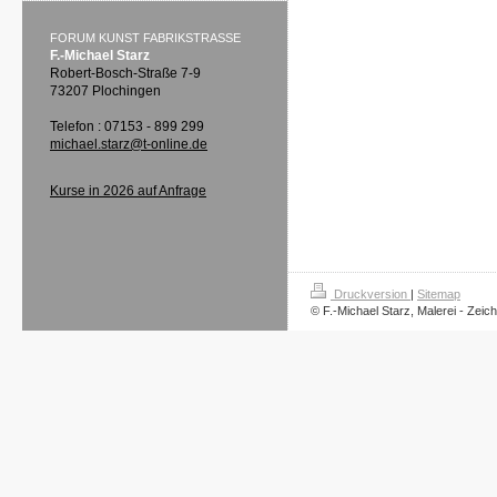
FORUM KUNST FABRIKSTRASSE
F.-Michael Starz
Robert-Bosch-Straße 7-9
73207 Plochingen
Telefon : 07153 - 899 299
michael.starz@t-online.de
Kurse in 2026 auf Anfrage
Druckversion
|
Sitemap
© F.-Michael Starz, Malerei - Zeic